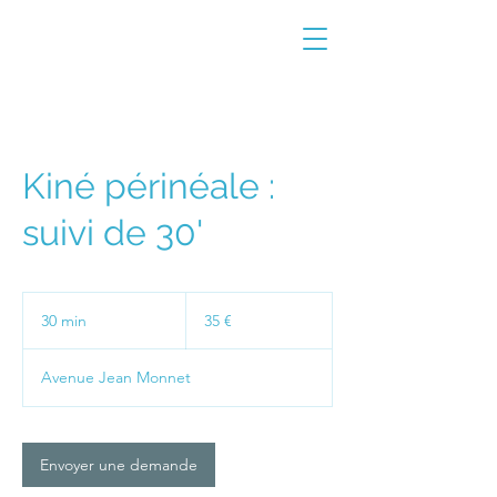
Kiné périnéale :
suivi de 30'
35
euros
30 min
3
35 €
0
m
Avenue Jean Monnet
i
n
Envoyer une demande